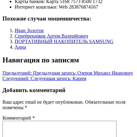
Карты банков:
Карта 5168 7573 8500 1732
Интернет кошельки:
Web 283876874167
Похожие случаи мошенничества:
Иван Золотов
Серебренніков Артем Валерійович
ПОРТАТИВНЫЙ НАКОПИТЕЛЬ SAMSUNG
Анна
Навигация по записям
Предыдущий:
Предыдущая запись:
Озеров Михаил Иванович
Следующий:
Следующая запись:
Карим
Добавить комментарий
Ваш адрес email не будет опубликован.
Обязательные поля
помечены
*
Комментарий
*