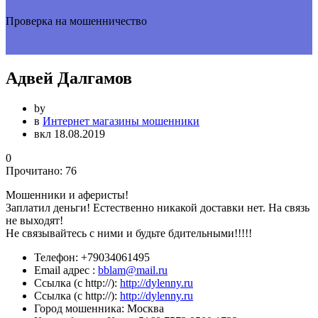
Проверка на мошенничество
Адвей Далгамов
by
в
Интернет магазины мошенники
вкл 18.08.2019
0
Прочитано:
76
Мошенники и аферисты!
Заплатил деньги! Естественно никакой доставки нет. На связь
не выходят!
Не связывайтесь с ними и будьте бдительными!!!!!
Телефон:
+79034061495
Email адрес :
bblam@mail.ru
Ссылка (с http://):
http://dylenny.ru
Ссылка (с http://):
http://dylenny.ru
Город мошенника:
Москва