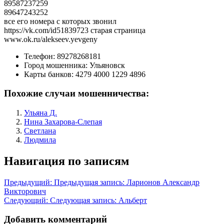
89587237259
89647243252
все его номера с которых звонил
https://vk.com/id51839723 старая страница
www.ok.ru/alekseev.yevgeny
Телефон:
89278268181
Город мошенника:
Ульяновск
Карты банков:
4279 4000 1229 4896
Похожие случаи мошенничества:
Ульяна Д.
Нина Захарова-Слепая
Светлана
Людмила
Навигация по записям
Предыдущий:
Предыдущая запись:
Ларионов Александр
Викторович
Следующий:
Следующая запись:
Альберт
Добавить комментарий