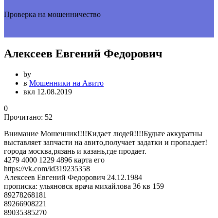
Проверка на мошенничество
Алексеев Евгений Федорович
by
в
Мошенники на Авито
вкл 12.08.2019
0
Прочитано:
52
Внимание Мошенник!!!!Кидает людей!!!!Будьте аккуратны
выставляет запчасти на авито,получает задатки и пропадает!
города москва,рязань и казань,где продает.
4279 4000 1229 4896 карта его
https://vk.com/id319235358
Алексеев Евгений Федорович 24.12.1984
прописка: ульяновск врача михайлова 36 кв 159
89278268181
89266908221
89035385270