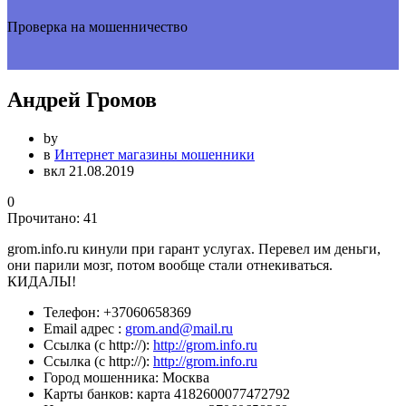
Проверка на мошенничество
Андрей Громов
by
в
Интернет магазины мошенники
вкл 21.08.2019
0
Прочитано:
41
grom.info.ru кинули при гарант услугах. Перевел им деньги,
они парили мозг, потом вообще стали отнекиваться.
КИДАЛЫ!
Телефон:
+37060658369
Email адрес :
grom.and@mail.ru
Ссылка (с http://):
http://grom.info.ru
Ссылка (с http://):
http://grom.info.ru
Город мошенника:
Москва
Карты банков:
карта 4182600077472792