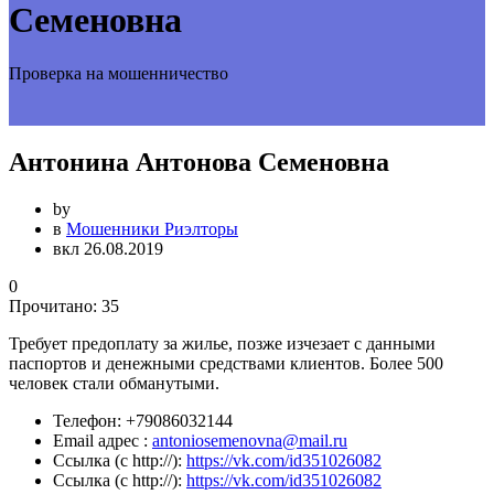
Семеновна
Проверка на мошенничество
Антонина Антонова Семеновна
by
в
Мошенники Риэлторы
вкл 26.08.2019
0
Прочитано:
35
Требует предоплату за жилье, позже изчезает с данными
паспортов и денежными средствами клиентов. Более 500
человек стали обманутыми.
Телефон:
+79086032144
Email адрес :
antoniosemenovna@mail.ru
Ссылка (с http://):
https://vk.com/id351026082
Ссылка (с http://):
https://vk.com/id351026082