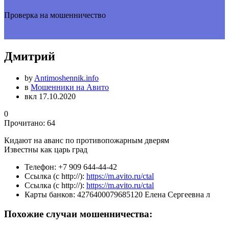
Проверка на мошенничество
Дмитрий
by
Antimoshennik.info
в
Мошенники на Авито
вкл 17.10.2020
0
Прочитано:
64
Кидают на аванс по противопожарным дверям
Известны как царь град
Телефон:
+7 909 644-44-42
Ссылка (с http://):
https://m.avito.ru/ctal
Ссылка (с http://):
https://m.avito.ru/ctal
Карты банков:
4276400079685120 Елена Сергеевна л
Похожие случаи мошенничества: