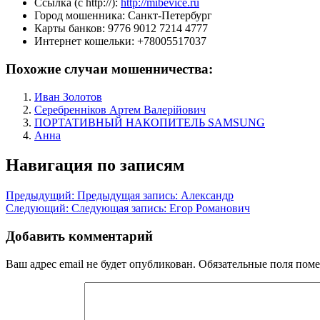
Ссылка (с http://):
http://mibevice.ru
Город мошенника:
Санкт-Петербург
Карты банков:
9776 9012 7214 4777
Интернет кошельки:
+78005517037
Похожие случаи мошенничества:
Иван Золотов
Серебренніков Артем Валерійович
ПОРТАТИВНЫЙ НАКОПИТЕЛЬ SAMSUNG
Анна
Навигация по записям
Предыдущий:
Предыдущая запись:
Александр
Следующий:
Следующая запись:
Егор Романович
Добавить комментарий
Ваш адрес email не будет опубликован.
Обязательные поля пом