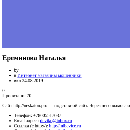
Ереминова Наталья
by
в
Интернет магазины мошенники
вкл 24.08.2019
0
Прочитано:
70
Сайт http://neskaton.pro — подставной сайт. Через него вымога
Телефон:
+78005517037
Email адрес :
devike@inbox.ru
Ссылка (с http://):
http://mibevice.ru