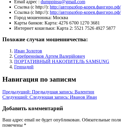
Email адрес :
dumppinsu@gmail.com
Ссылка (с http://):
http://авторазбор-корея.фангиро.рф/
Ссылка (с http://):
http://авторазбор-корея.фангиро.рф/
Город мошенника:
Москва
Карты банков:
Карта: 4276 6700 1270 3681
Интернет кошельки:
Карта 2: 5521 7526 4927 5877
Похожие случаи мошенничества:
Иван Золотов
Серебренніков Артем Валерійович
ПОРТАТИВНЫЙ НАКОПИТЕЛЬ SAMSUNG
Геннадий
Навигация по записям
Предыдущий:
Предыдущая запись:
Валентин
Следующий:
Следующая запись:
Иванов Иван
Добавить комментарий
Ваш адрес email не будет опубликован.
Обязательные поля
помечены
*