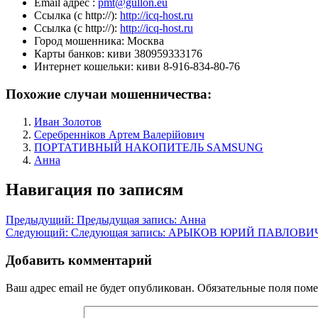
Email адрес :
pmt@gullon.eu
Ссылка (с http://):
http://icq-host.ru
Ссылка (с http://):
http://icq-host.ru
Город мошенника:
Москва
Карты банков:
киви 380959333176
Интернет кошельки:
киви 8-916-834-80-76
Похожие случаи мошенничества:
Иван Золотов
Серебренніков Артем Валерійович
ПОРТАТИВНЫЙ НАКОПИТЕЛЬ SAMSUNG
Анна
Навигация по записям
Предыдущий:
Предыдущая запись:
Анна
Следующий:
Следующая запись:
АРЫКОВ ЮРИЙ ПАВЛОВИ
Добавить комментарий
Ваш адрес email не будет опубликован.
Обязательные поля пом