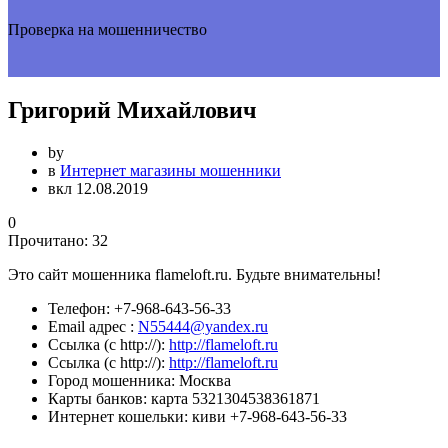
Проверка на мошенничество
Григорий Михайлович
by
в
Интернет магазины мошенники
вкл 12.08.2019
0
Прочитано:
32
Это сайт мошенника flameloft.ru. Будьте внимательны!
Телефон:
+7-968-643-56-33
Email адрес :
N55444@yandex.ru
Ссылка (с http://):
http://flameloft.ru
Ссылка (с http://):
http://flameloft.ru
Город мошенника:
Москва
Карты банков:
карта 5321304538361871
Интернет кошельки:
киви +7-968-643-56-33