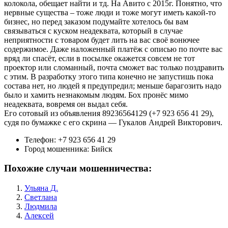
колокола, обещает найти и тд. На Авито с 2015г. Понятно, что
нервные существа – тоже люди и тоже могут иметь какой-то
бизнес, но перед заказом подумайте хотелось бы вам
связываться с куском неадеквата, который в случае
неприятности с товаром будет лить на вас своё вонючее
содержимое. Даже наложенный платёж с описью по почте вас
вряд ли спасёт, если в посылке окажется совсем не тот
проектор или сломанный, почта сможет вас только поздравить
с этим. В разработку этого типа конечно не запустишь пока
состава нет, но людей я предупредил; меньше барагозить надо
было и хамить незнакомым людям. Бох пронёс мимо
неадеквата, вовремя он выдал себя.
Его сотовый из объявления 89236564129 (+7 923 656 41 29),
судя по бумажке с его скрина — Гукалов Андрей Викторович.
Телефон:
+7 923 656 41 29
Город мошенника:
Бийск
Похожие случаи мошенничества:
Ульяна Д.
Светлана
Людмила
Алексей