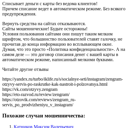
Списывает деньги с карты без ведома клиентов!
Причем списание ведет в автоматическом режиме. Без всякого
предупреждения.
Вернуть средства на сайтах отказываются.
Сайты мошеннические! Будьте осторожны!
Условия пользования сайтами они пишут таким мелким
шрифтом, что большинство пользователей ставят галочку, не
прочитав до конца информацию во всплывающем окне.
Думая, что это просто «Политика конфиденциальности». А на
самом деле — это договор списания денег с вашей карты в
автоматическом режиме, написанный мелкими буквами.
Читайте другие отзывы
https://yandex.ru/turbo/iklife.ru/s/socialnye-seti/instagram/zengram-
otzyvy-servis-po-raskrutke-kak-nastroit-i-polzovatsya.html
https://vk.com/otzyvy.zengram
https://eto-razvod.ru/review/zengram/
https://otzovik.com/reviews/zengram_ru-
servis_po_prodvizheniyu_v_instagram/
Похожие случаи мошенничества:
Катников Максим Валерьевич