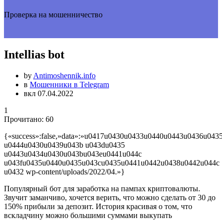
Проверка на мошенничество
Intellias bot
by
Antimoshennik.info
в
Мошенники в Telegram
вкл 07.04.2022
1
Прочитано:
60
{«success»:false,»data»:»u0417u0430u0433u0440u0443u0436u04
u0444u0430u0439u043b u043du0435
u0443u0434u0430u043bu043eu0441u044c
u043fu0435u0440u0435u043cu0435u0441u0442u0438u0442u044c
u0432 wp-content/uploads/2022/04.»}
Популярный бот для заработка на пампах криптовалюты.
Звучит заманчиво, хочется верить, что можно сделать от 30 до
150% прибыли за депозит. История красивая о том, что
вскладчину можно большими суммами выкупать