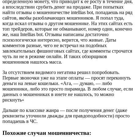
определенную монету, что приводит к ее росту в течение дня,
а впоследствии срубить денег на продаже. При попытках
найти отзывы о мошенничестве intellias bot, попадаешь на ряд
сайтов, якобы разоблачающих мошенников. Я попал туда,
когда искал отзывы о другом мошеннике. На этих сайтах есть
топ трейдеров, которые не обманывают, номер один, конечно
же, наш Intellias bot. Отзывы написаны достаточно
психологически интересно, верится, что живые. Даты
комментов разные, чего не встречал на подобных
завлекательных фишинговых сайтах, где комменты строчатся
чуть ли не в режиме онлайн. И таких обзорщиков
мошенников нашлось масса.
За отсутствием видимого негатива решил попробовать.
Первые звоночки уже на этапе оплаты — просят перекинуть
деньги на левые кошельки. «Ага, — думаю, — либо
мошенники, либо это просто пирамида. В любом случае, если
данных о мошенниках в инете не нашлось, то можно
рискнуть»
Дальше по классике жанра — после получения денег (даже
реквизиты уточнили дважды для правдоподобности) просто
попадаешь в ЧС.
Похожие случаи мошенничества: