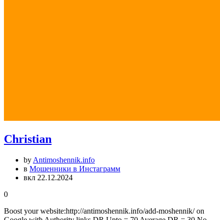
Christian
by
Antimoshennik.info
в
Мошенники в Инстаграмм
вкл 22.12.2024
0
Boost your website:http://antimoshennik.info/add-moshennik/ on
Google with Authority links DR Upto = 70 Average DR = 30 No