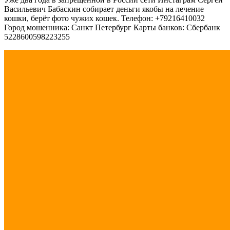
Васильевич Бабаскин собирает деньги якобы на лечение
кошки, берёт фото чужих кошек. Телефон: +79216410032
Город мошенника: Санкт Петербург Карты банков: Сбербанк
5228600598223255