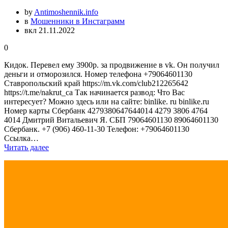
by
Antimoshennik.info
в
Мошенники в Инстаграмм
вкл 21.11.2022
0
Кидок. Перевел ему 3900р. за продвижение в vk. Он получил
деньги и отморозился. Номер телефона +79064601130
Ставропольский край https://m.vk.com/club212265642
https://t.me/nakrut_ca Так начинается развод: Что Вас
интересует? Можно здесь или на сайте: binlike. ru binlike.ru
Номер карты Сбербанк 4279380647644014 4279 3806 4764
4014 Дмитрий Витальевич Я. СБП 79064601130 89064601130
Сбербанк. +7 (906) 460-11-30 Телефон: +79064601130
Ссылка…
Читать далее