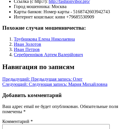
Ссылка (с http://):
http://fashionvibor.pro/
Город мошенника:
Москва
Карты банков:
Номер карты - 5168742603942743
Интернет кошельки:
киви +79685530909
Похожие случаи мошенничества:
Трубникова Елена Николаевна
Иван Золотов
Иван Петров
Серебренніков Артем Валерійович
Навигация по записям
Предыдущий:
Предыдущая запись:
Олег
Следующий:
Следующая запись:
Мария Михайловна
Добавить комментарий
Ваш адрес email не будет опубликован.
Обязательные поля
помечены
*
Комментарий
*