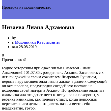
Проверка на мошенничество
Низаева Лиана Адхамовна
by
в
Мошенники Квартиранты
вкл 28.08.2019
0
Прочитано:
41
Будьте осторожны при сдаче жилья Низаевой Лиане
Адхамовне!!! 01.07.86г. рождения с. Аскино. Заселилась с 8
летней дочкой и своим сожителем Лиаровым Рушаном,
первые пару месяцев оплачивала жилье, а далее к следующей
оплате пропала, предупредив соседей что поехала на
похороны своей матери в Аскино. По требованию оплатить
жилье сказала что денег нет т.к. все ушло на похороны, у
ребенка каникулы, как приедет отдаст, когда попросили
перечислением деньги отправить начала вести себя
неадекватно, грубо.