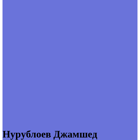
Нурублоев Джамшед