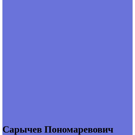
Сарычев Пономаревович