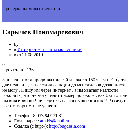
Проверка на мошенничество
Сарычев Пономаревович
by
в
Интернет магазины мошенники
вкл 21.08.2019
0
Прочитано:
136
Заплатил им за продвижение сайта , около 150 тысяч . Спустя
две недели гугл наложил санкции до менеджеров дозвонится
не могу . Пишу им через интернет , а им хватает наглости
говорить , что не могут найти номер договора , как буд-то я не
им вовсе звоню ! не ведитесь на этих мошенников !! Разведут
глазом моргнуть не успеете
Телефон:
8 953 847 71 81
Email адрес :
amdds@mail.ru
Ссылка (с http://):
http://bugdesin.com