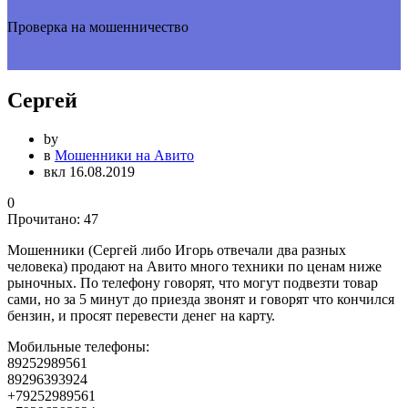
Проверка на мошенничество
Сергей
by
в
Мошенники на Авито
вкл 16.08.2019
0
Прочитано:
47
Мошенники (Сергей либо Игорь отвечали два разных
человека) продают на Авито много техники по ценам ниже
рыночных. По телефону говорят, что могут подвезти товар
сами, но за 5 минут до приезда звонят и говорят что кончился
бензин, и просят перевести денег на карту.
Мобильные телефоны:
89252989561
89296393924
+79252989561