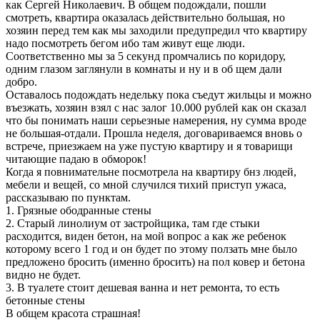
как Сергей Николаевич. В общем подождали, пошли
смотреть, квартира оказалась действительно большая, но
хозяин перед тем как мы заходили предупредил что квартиру
надо посмотреть бегом ибо там живут еще люди.
Соответственно мы за 5 секунд промчались по коридору,
одним глазом заглянули в комнаты и ну и в об щем дали
добро.
Оставалось подождать недельку пока съедут жильцы и можно
въезжать, хозяин взял с нас залог 10.000 рублей как он сказал
что бы понимать наши серьезные намерения, ну сумма вроде
не большая-отдали. Прошла неделя, договариваемся вновь о
встрече, приезжаем на уже пустую квартиру и я товарищи
читающие падаю в обморок!
Когда я повнимательне посмотрела на квартиру бнз людей,
мебели и вещей, со мной случился тихий приступ ужаса,
рассказываю по пунктам.
1. Грязные ободранные стены
2. Старый линолиум от застройщика, там где стыки
расходится, виден бетон, на мой вопрос а как же ребенок
которому всего 1 год и он будет по этому ползать мне было
предложено бросить (именно бросить) на пол ковер и бетона
видно не будет.
3. В туалете стоит дешевая ванна и нет ремонта, то есть
бетонные стены
В общем красота страшная!