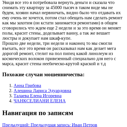
Увидя все это я потребовала вернуть деньги и сказала что
снимать эту квартиру за 45000 тысяч в таком виде мы не
будем, хозяин начал нервничать, видно было что отдавать их
ему очень не хочется, потом стал обещать нам сделать ремонт
как мы захотим (он кстати занимается ремонтами) в общем
сговорились что ждем еще 2 недели и за это время он меняет
полы, красит стены, доделывает ванну, а так же вешает
люстры и докупает нам шкаф-купе.
Прошло две недели, три недели и наконец то мы смогли
въехать, все это время он рассказывал нам как делает мега
дорогой ремонт, стелит на пол пипец какой линолеум из
космических волокон привезенный специально для него с
марса, красит стены неебическо-крутой краской и т.д
Похожие случаи мошенничества:
Анна Грибова
Алешина Лариса Эдуардовна
Талаева Елена Игоревна
ЧАНКСЕЛИАНИ ЕЛЕНА
Навигация по записям
Предыдущий:
Предыдущая запись:
Иван Петров