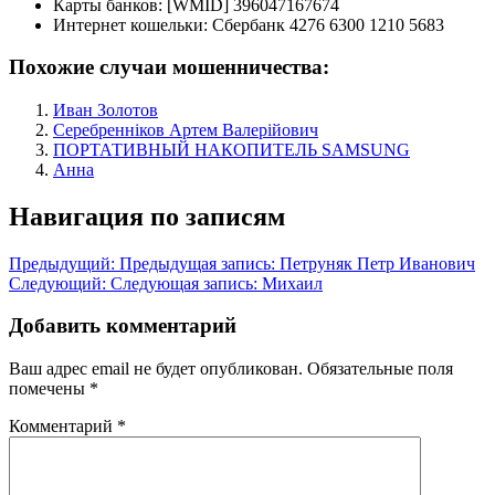
Карты банков:
[WMID] 396047167674
Интернет кошельки:
Сбербанк 4276 6300 1210 5683
Похожие случаи мошенничества:
Иван Золотов
Серебренніков Артем Валерійович
ПОРТАТИВНЫЙ НАКОПИТЕЛЬ SAMSUNG
Анна
Навигация по записям
Предыдущий:
Предыдущая запись:
Петруняк Петр Иванович
Следующий:
Следующая запись:
Михаил
Добавить комментарий
Ваш адрес email не будет опубликован.
Обязательные поля
помечены
*
Комментарий
*