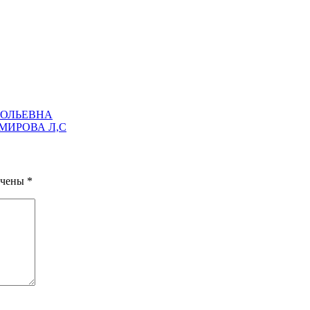
ТОЛЬЕВНА
ЕМИРОВА Л,С
ечены
*