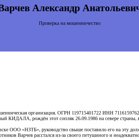
Варчев Александр Анатольеви
Проверка на мошенничество
нническая организация. ОГРН 119715401722 ИНН 7116159762 
й КИДАЛА, рождён этот сопляк 26.09.1986 на севере страны, 
ске ООО «НЗТБ», руководство свыше поставило его на эту должн
ботников Варчев расстался из-за своего петушиного и неадекватн