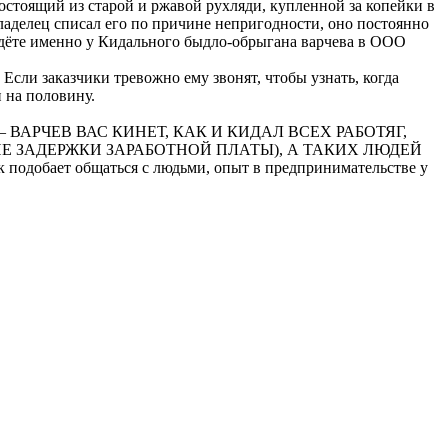
состоящий из старой и ржавой рухляди, купленной за копейки в
ладелец списал его по причине непригодности, оно постоянно
йдёте именно у Кидального быдло-обрыгана варчева в ООО
Если заказчики тревожно ему звонят, чтобы узнать, когда
и на половину.
отников — ВАРЧЕВ ВАС КИНЕТ, КАК И КИДАЛ ВСЕХ РАБОТЯГ,
НЕ ЗАДЕРЖКИ ЗАРАБОТНОЙ ПЛАТЫ), А ТАКИХ ЛЮДЕЙ
подобает общаться с людьми, опыт в предпринимательстве у