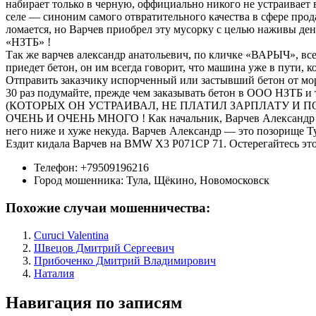
набирает только в черную, оффициально никого не устраивает 
селе — синоним самого отвратительного качества в сфере про
ломается, но Варчев приобрел эту мусорку с целью наживы де
«НЗТБ» !
Так же варчев александр анатольевич, по кличке «ВАРЫЧ», всех
приедет бетон, он им всегда говорит, что машина уже в пути, к
Отправить заказчику испорченный или застывший бетон от мо
30 раз подумайте, прежде чем заказывать бетон в ООО НЗТБ
(КОТОРЫХ ОН УСТРАИВАЛ, НЕ ПЛАТИЛ ЗАРПЛАТУ И П
ОЧЕНЬ И ОЧЕНЬ МНОГО ! Как начальник, Варчев Александр Ана
него ниже и хуже некуда. Варчев Александр — это позорище
Ездит кидала Варчев на BMW X3 Р071СР 71. Остерегайтесь этог
Телефон:
+79509196216
Город мошенника:
Тула, Щёкино, Новомосковск
Похожие случаи мошенничества:
Curuci Valentina
Швецов Дмитрий Сергеевич
Прибоченко Дмитрий Владимирович
Наталия
Навигация по записям