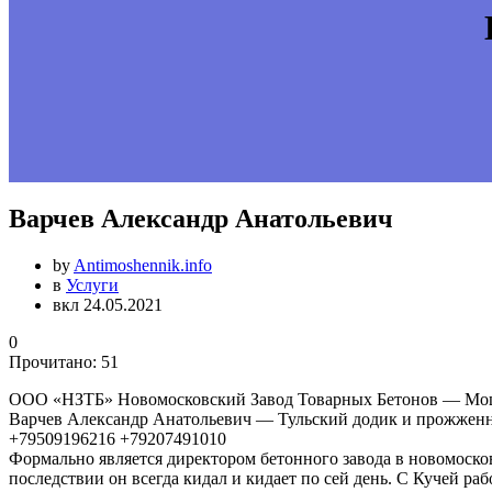
Варчев Александр Анатольевич
by
Antimoshennik.info
в
Услуги
вкл 24.05.2021
0
Прочитано:
51
ООО «НЗТБ» Новомосковский Завод Товарных Бетонов — Моше
Варчев Александр Анатольевич — Тульский додик и прожженны
+79509196216 +79207491010
Формально является директором бетонного завода в новомосков
последствии он всегда кидал и кидает по сей день. С Кучей ра