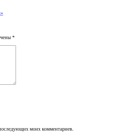
и»
ечены
*
ля последующих моих комментариев.