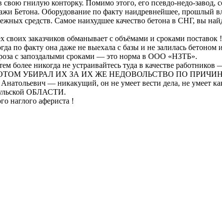
в свою гнилую конторку. Помимо этого, его псевдо-недо-завод, 
дажи Бетона. Оборудование по факту наидревнейшее, прошлый в
нежных средств. Самое наихудшее качество бетона в СНГ, вы на
 своих заказчиков обманывает с объёмами и сроками поставок ! 
огда по факту она даже не выехала с базы и не залилась бетоном 
роза с запоздалыми сроками — это норма в ООО «НЗТБ».
 и тем более никогда не устраивайтесь туда в качестве раб
ОТОМ УБИРАЛ ИХ ЗА ИХ ЖЕ НЕДОВОЛЬСТВО ПО ПРИЧИ
тольевич — никакущий, он не умеет вести дела, не умеет как 
 Тульской ОБЛАСТИ.
о наглого афериста !