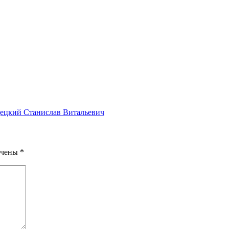
децкий Станислав Витальевич
ечены
*