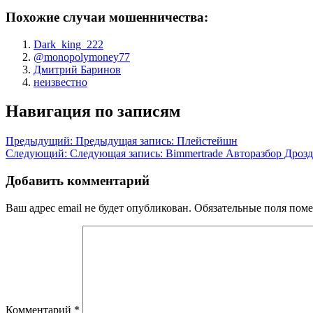
Похожие случаи мошенничества:
Dark_king_222
@monopolymoney77
Дмитрий Баринов
неизвестно
Навигация по записям
Предыдущий:
Предыдущая запись:
Плейстейшн
Следующий:
Следующая запись:
Bimmertrade Авторазбор Дроз
Добавить комментарий
Ваш адрес email не будет опубликован.
Обязательные поля пом
Комментарий
*