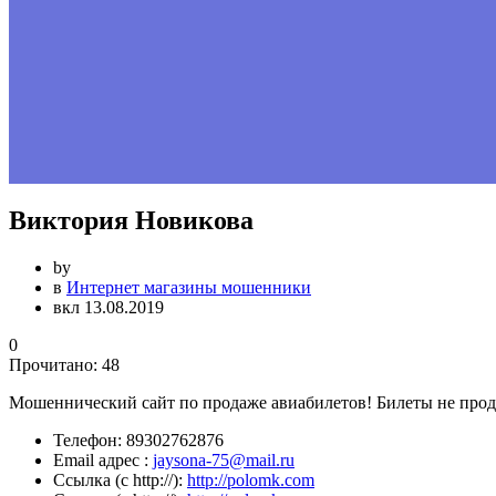
Виктория Новикова
by
в
Интернет магазины мошенники
вкл 13.08.2019
0
Прочитано:
48
Мошеннический сайт по продаже авиабилетов! Билеты не прода
Телефон:
89302762876
Email адрес :
jaysona-75@mail.ru
Ссылка (с http://):
http://polomk.com