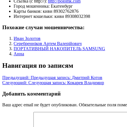
Ссылка (с http://):
http://polomk.com
Город мошенника:
Екатенбург
Карты банков:
киви 89302762876
Интернет кошельки:
киви 89308032398
Похожие случаи мошенничества:
Иван Золотов
Серебренніков Артем Валерійович
ПОРТАТИВНЫЙ НАКОПИТЕЛЬ SAMSUNG
Анна
Навигация по записям
Предыдущий:
Предыдущая запись:
Дмитрий Котов
Следующий:
Следующая запись:
Кокарев Владимир
Добавить комментарий
Ваш адрес email не будет опубликован.
Обязательные поля пом