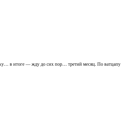
вку… в итоге — жду до сих пор… третий месяц. По ватцапу