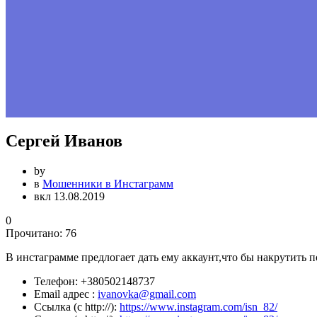
Сергей Иванов
by
в
Мошенники в Инстаграмм
вкл 13.08.2019
0
Прочитано:
76
В инстаграмме предлогает дать ему аккаунт,что бы накрутить 
Телефон:
+380502148737
Email адрес :
ivanovka@gmail.com
Ссылка (с http://):
https://www.instagram.com/isn_82/