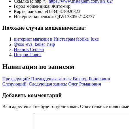
Ссылка (с http://):
https://www.instagram.com/isn_82/
Город мошенника:
Житомир
Карты банков:
5412345478926323
Интернет кошельки:
QIWI 380502148737
Похожие случаи мошенничества:
интернет магазин в Инстаграм fabrika_luxe
@sos_eva_keiler_help
Иванов Сергей
Петров Павел
Навигация по записям
Предыдущий:
Предыдущая запись:
Виктор Борисович
Следующий:
Следующая запись:
Олег Романович
Добавить комментарий
Ваш адрес email не будет опубликован.
Обязательные поля пом